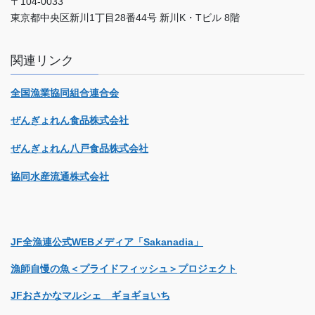
〒104-0033
東京都中央区新川1丁目28番44号 新川K・Tビル 8階
関連リンク
全国漁業協同組合連合会
ぜんぎょれん食品株式会社
ぜんぎょれん八戸食品株式会社
協同水産流通株式会社
JF全漁連公式WEBメディア「Sakanadia」
漁師自慢の魚＜プライドフィッシュ＞プロジェクト
JFおさかなマルシェ ギョギョいち